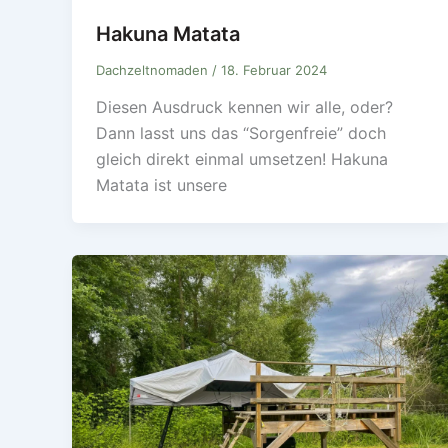
Hakuna Matata
Dachzeltnomaden
/
18. Februar 2024
Diesen Ausdruck kennen wir alle, oder?
Dann lasst uns das “Sorgenfreie” doch
gleich direkt einmal umsetzen! Hakuna
Matata ist unsere