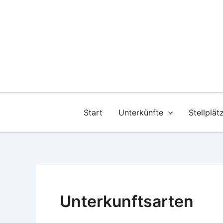
Zum
Inhalt
springen
Start
Unterkünfte
Stellplät
Unterkunftsarten