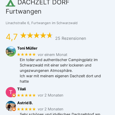
DACHZELT DORF
Furtwangen
Linachstraße 6, Furtwangen im Schwarzwald
4,7
25 Rezensionen
Toni Müller
★★★★★
vor einem Monat
Ein toller und authentischer Campingplatz im
Schwarzwald mit einer sehr lockeren und
ungezwungenen Atmosphäre.
Ich war mit meinem eigenen Dachzelt dort und
hatte
Tilali
★★★★★
vor 2 Monaten
Astrid B.
★★★★★
vor 2 Monaten
Sehr schönes und idyllisches Dachzeltdorf am