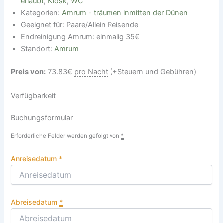
erlaubt
,
Kiosk
,
WC
Kategorien:
Amrum - träumen inmitten der Dünen
Geeignet für:
Paare/Allein Reisende
Endreinigung Amrum:
einmalig 35€
Standort:
Amrum
Preis von:
73.83
€
pro Nacht
(+Steuern und Gebühren)
Verfügbarkeit
Buchungsformular
Erforderliche Felder werden gefolgt von
*
Anreisedatum
*
Abreisedatum
*