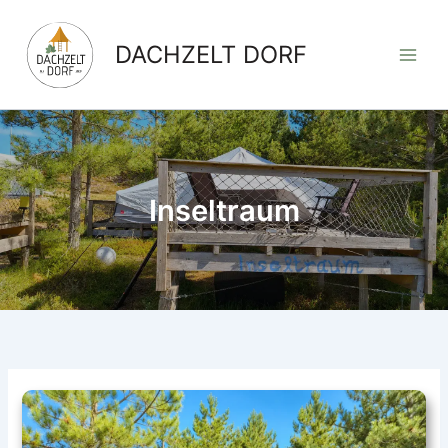
Zum
Inhalt
DACHZELT DORF
springen
Inseltraum