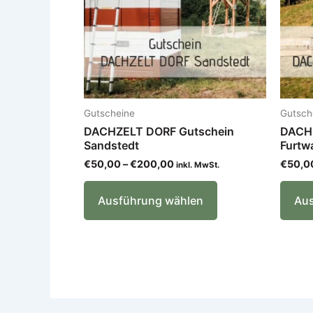
können
auf
der
Produktseite
gewählt
werden
Gutscheine
Gutsch
DACHZELT DORF Gutschein
DACHZ
Sandstedt
Furtw
€
50,00
–
€
200,00
€
50,0
inkl. MwSt.
Ausführung wählen
Aus