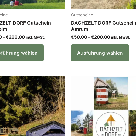
gewählt
ge
werden
we
eine
Gutscheine
ELT DORF Gutschein
DACHZELT DORF Gutschei
eim
Amrum
0
–
€
200,00
€
50,00
–
€
200,00
inkl. MwSt.
inkl. MwSt.
führung wählen
Ausführung wählen
Preisspanne:
Preisspanne
Dieses
Di
€50,00
€50,00
Produkt
Pr
bis
bis
€200,00
€200,00
weist
wei
mehrere
me
Varianten
Var
auf.
auf
Die
Di
Optionen
Op