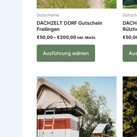
gewählt
werden
Gutscheine
Gutsch
DACHZELT DORF Gutschein
DACHZ
Freilingen
Rülzh
€
50,00
–
€
200,00
€
50,0
inkl. MwSt.
Ausführung wählen
Aus
Preisspanne:
Dieses
€50,00
Produkt
bis
€200,00
weist
mehrere
Varianten
auf.
Die
Optionen