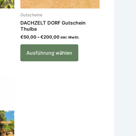
wählt
gewählt
rden
werden
Gutscheine
n
DACHZELT DORF Gutschein
Thulba
€
50,00
–
€
200,00
inkl. MwSt.
Ausführung wählen
:
eses
odukt
st
hrere
ianten
.
e
tionen