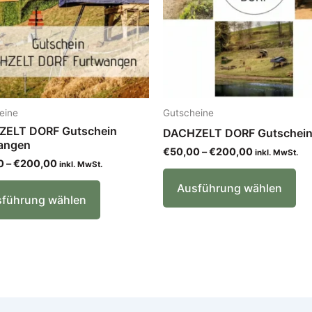
können
kö
auf
auf
der
de
Produktseite
Pro
gewählt
ge
werden
we
eine
Gutscheine
ELT DORF Gutschein
DACHZELT DORF Gutschei
angen
€
50,00
–
€
200,00
inkl. MwSt.
0
–
€
200,00
inkl. MwSt.
Ausführung wählen
führung wählen