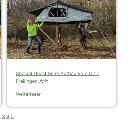
Special Guest beim Aufbau vom DZD
Freilingen ⛺🛠️
Weiterlesen
2
3
4
>