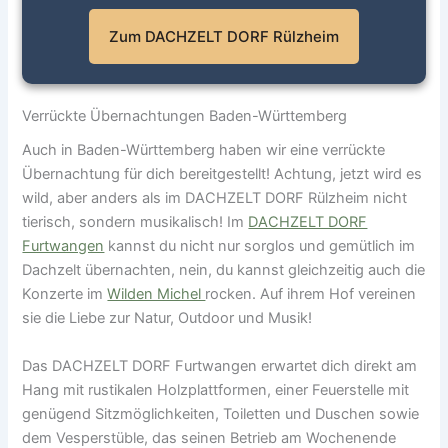
bis Ausfahrt
Westerburg – Weiter Richtung
Kaiserslautern)
Süden
Bellheim/Rülzheim
– Dann B9
Rennerod – Langenhahn –
Zum DACHZELT DORF Rülzheim
(z. B.
→ Ausfahrt
Rülzheim Süd
Steinen – Freilingen – Auf der B8,
Limburg,
ca. 600 m hinter Freilingen links
Montabaur,
abbiegen zum Ziel
Parkmöglichkeiten & Check-in
Bad Ems)
Verrückte Übernachtungen Baden-Württemberg
Auch in Baden-Württemberg haben wir eine verrückte
Das
DACHZELT DORF
befindet sich innerhalb des
Parkmöglichkeiten & Check-in
Übernachtung für dich bereitgestellt! Achtung, jetzt wird es
Camping Resort Rülzheim
, direkt am kleinen See.
wild, aber anders als im DACHZELT DORF Rülzheim nicht
Einfach am Parkplatz vor dem Haupteingang parken
Kostenlose Parkplätze stehen direkt am
tierisch, sondern musikalisch! Im
DACHZELT DORF
und zur Rezeption gehen.
Campingplatz zur Verfügung. Falls du im
DACHZELT
Furtwangen
kannst du nicht nur sorglos und gemütlich im
DORF Freilingen
übernachtest, parke zunächst auf
Dachzelt übernachten, nein, du kannst gleichzeitig auch die
dem Parkplatz gegenüber der Campingplatz-
Konzerte im
Wilden Michel
rocken. Auf ihrem Hof vereinen
Einfahrt. Die Anmeldung befindet sich am Eingang
sie die Liebe zur Natur, Outdoor und Musik!
des Campingplatzes.
Das DACHZELT DORF Furtwangen erwartet dich direkt am
Hang mit rustikalen Holzplattformen, einer Feuerstelle mit
genügend Sitzmöglichkeiten, Toiletten und Duschen sowie
dem Vesperstüble, das seinen Betrieb am Wochenende