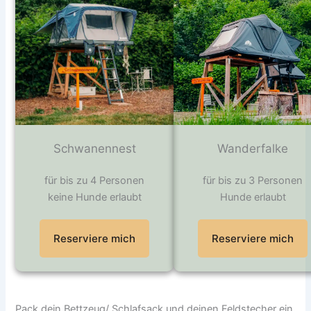
Schwanennest
Wanderfalke
für bis zu 4 Personen
für bis zu 3 Personen
keine Hunde erlaubt
Hunde erlaubt
Reserviere mich
Reserviere mich
Pack dein Bettzeug/ Schlafsack und deinen Feldstecher ein