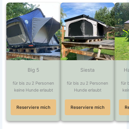
Big 5
Siesta
H
für bis zu 2 Personen
für bis zu 2 Personen
für 
keine Hunde erlaubt
Hunde erlaubt
kei
Reserviere mich
Reserviere mich
R