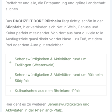
Radfahrer und alle, die Entspannung und grüne Landschaft
suchen.
Das
DACHZELT DORF Rülzheim
liegt richtig schön in der
Südpfalz
, hier verbinden sich Natur, Wein, Genuss und
Kultur perfekt miteinander. Von dort aus hast du viele tolle
Ausflugsziele quasi direkt vor der Nase – zu Fuß, mit dem
Rad oder dem Auto gut erreichbar.
Sehenswürdigkeiten & Aktivitäten rund um
Freilingen (Westerwald):
Sehenswürdigkeiten & Aktivitäten rund um Rülzheim
Postweiher/ Westerwälder Seenplatte: direkt
Südpfalz:
beim Campingplatz! Natursee mit Liegewiese,
Strand, Angelmöglichkeiten & Wassersport,
Kulinarisches aus dem Rheinland-Pfalz
Freizeitpark Rülzheim: Direkt neben dem
Bootfahren, Stand-Up-Paddling, Schwimmen,
Campingplatz, schöner Park mit Teichen,
ideal für Familien und Naturliebhaber.
Hier geht es zu weiteren
Hier darf ein Flammkuchen oder eine deftige Pfälzer
Sehenswürdigkeiten und
Spazierwegen, Spielplatz, Minigolf,
Aktivitäten in der Rheinland-Pfalz
Saumagen-Spezialität nicht fehlen. Begleitet wird
.
Wanderparadies: Teil der
Westerwälder