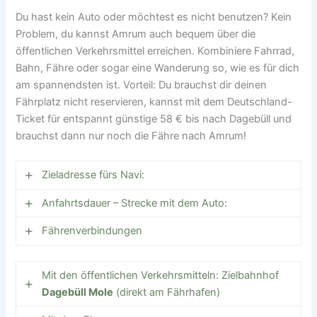
mittelalterliches Holstentor und das Lübecker
Du hast kein Auto oder möchtest es nicht benutzen? Kein
Marzipan.
Problem, du kannst Amrum auch bequem über die
Die nordische Influenz Dänemarks findet sich in
öffentlichen Verkehrsmittel erreichen. Kombiniere Fahrrad,
einer langen gemeinsamen Geschichte und
Bahn, Fähre oder sogar eine Wanderung so, wie es für dich
kulturellen Einflüssen wieder.
am spannendsten ist. Vorteil: Du brauchst dir deinen
Fährplatz nicht reservieren, kannst mit dem Deutschland-
Ticket für entspannt günstige 58 € bis nach Dagebüll und
brauchst dann nur noch die Fähre nach Amrum!
Zieladresse fürs Navi:
Anfahrtsdauer – Strecke mit dem Auto:
Inselstraße 125
25946 Wittdün auf Amrum
Fährenverbindungen
Von
Nach
Fahrdauer
Strecke
Schleswig-Holstein, Deutschland
In Dagebüll wechselst du auf die W.D.R.-Fähre
Mit den öffentlichen Verkehrsmitteln: Zielbahnhof
über A24
Berlin
Dagebüll
ca. 5 h
(Wyker Dampfschiffs-Reederei), die mehrmals
Dagebüll Mole
(direkt am Fährhafen)
und B5
täglich verkehrt und auch Platz für dein Auto hat. Die