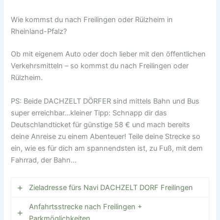
Beachvolleyball & Kneippanlage. Ideal zum
das Ganze von einem der hervorragenden
Seenplatte
, ein Natur- & Wandergebiet mit
Entspannen oder für Familien mit Kindern.
Wie kommst du nach Freilingen oder Rülzheim in
regionalen Weine.
mehreren Seen (Postweiher, Brinkenweiher,
Historischer Dampfnudel-Express
Rheinland-Pfalz?
Dreifelder Weiher usw.), viele Rundwanderwege,
(Parkeisenbahn): Nostalgische Mini-Eisenbahn
darunter auch barrierearme Strecken, perfekt
durch den Park – besonders beliebt bei Kids
Ob mit eigenem Auto oder doch lieber mit den öffentlichen
für entspannte Spaziergänge oder sportliche
und Familien.
Verkehrsmitteln – so kommst du nach Freilingen oder
Touren.
Rülzheim.
Freizeitbad “Rülzheim Moby Dick”:Innen- und
Ausflugsziele in der Region (bis ca. 30- 45 min):
Außenbereiche, Rutschen, Sauna. Gute
Das wunderschön gelegene
PS: Beide DACHZELT DÖRFER sind mittels Bahn und Bus
Abwechslung bei schlechtem Wetter oder zum
Zisterzienserkloster Marienstatt (bei
super erreichbar…kleiner Tipp: Schnapp dir das
Chillen nach einer Wanderung.
Hachenburg) mit Klosterkirche, Bauhaus,
Deutschlandticket für günstige 58 € und mach bereits
Biergarten und Park, das barocke Schloss
Weindörfer wie Leinsweiler, Ilbesheim, Rhodt
deine Anreise zu einem Abenteuer! Teile deine Strecke so
Hachenburg über der hübschen Altstadt von
unter Rietburg und Burrweiler: 15–30 min. mit
ein, wie es für dich am spannendsten ist, zu Fuß, mit dem
Hachenburg mit möglichen Stadtführungen
dem Auto. Fachwerk, Weingüter,
Fahrrad, der Bahn…
durch das herrliche Stadtbild mit
Straußwirtschaften – perfektes Pfalz-Flair, viele
Fachwerkhäusern, Dampflokmuseum
bieten Weinproben, Führungen oder Hoffeste.
Zieladresse fürs Navi DACHZELT DORF Freilingen
Westerburg ein Augenschmaus für alle
Sesselbahn zur Rietburg (bei Edenkoben):
Eisenbahn-Fans mit alten Loks,
Anfahrtsstrecke nach Freilingen +
Hoch auf den Berg mit fantastischem Blick über
DACHZELT DORF Freilingen
Bahnhofsatmosphäre und Technikgeschichte.
Parkmöglichkeiten