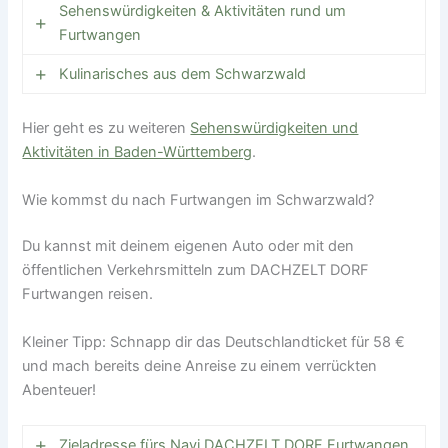
Sehenswürdigkeiten & Aktivitäten rund um
Furtwangen
Kulinarisches aus dem Schwarzwald
Aussichtsturm Brend
: Der höchste Punkt
Furtwangens bietet einen Panoramablick über
Hier geht es zu weiteren
Wer kennt sie nicht, die herzhaften Klassiker
Sehenswürdigkeiten und
den Schwarzwald bis zu den Alpen. ​
Aktivitäten in Baden-Württemberg
Schwarzwälder Schinken, Schäufele, Brägele
.
oder
Donauquelle (Bregquelle)
: In der Nähe des
die
Vesperplatte.
Aber auch Schwarzwälder
Kolmenhofs entspringt hier die Donau – ein
Wie kommst du nach Furtwangen im Schwarzwald?
Bauernkäse, frischen Quark mit Kräutern stehen auf
besonderer Ort für Naturfreunde.
dem Speisezettel. Wenn du es gerne süß magst,
Du kannst mit deinem eigenen Auto oder mit den
dann lockt der Schwarzwald mit
Schwarzwälder
Hexenlochmühle
: Eine historische Mühle in
öffentlichen Verkehrsmitteln zum DACHZELT DORF
Kirschtorte, Kirschenmichel, Linzertorte oder
idyllischer Lage, die zum Verweilen einlädt. ​
Furtwangen reisen.
Hefezopf.
Triberger Wasserfälle
: Die höchsten
Wasserfälle Deutschlands sind ein
Kleiner Tipp: Schnapp dir das Deutschlandticket für 58 €
Als kleines Mitbringsel aus dem Schwarzwald-
beeindruckendes Naturschauspiel.
und mach bereits deine Anreise zu einem verrückten
Urlaub eignet sich hausgemachte Marmeladen (z. B.
Abenteuer!
Waldbeeren, Holunder), Honig aus Schwarzwälder
Zweribach-Wasserfälle
: Ein weiteres
Imkerei, Wildsalami oder Rehschinken oder eine
malerisches Ziel für Wanderungen in der
Räucherforelle aus klaren Schwarzwaldbächen.
Umgebung.
Zieladresse fürs Navi DACHZELT DORF Furtwangen