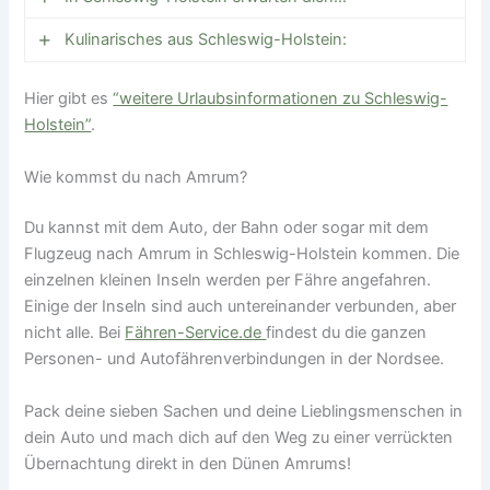
Kulinarisches aus Schleswig-Holstein:
Beeindruckende Strände und Dünen, die zu
langen und erholsamen Spaziergängen
Hier gibt es
Schleswig-Holstein ist bekannt für Milchprodukte,
“weitere Urlaubsinformationen zu Schleswig-
einladen.
Holstein”
Krabben, Fisch (z. B. Matjes) und regionale
.
Das beeindruckende UNESCO-Weltnaturerbe
Spezialitäten wie Grünkohl mit Pinkel oder Rote
Wattenmeer an der Nordseeküste, wo du bei
Wie kommst du nach Amrum?
Grütze. Genieße frischen Fisch, Krabbenbrötchen,
deiner Wattwanderung mit etwas Glück sogar
Labskaus und die traditionelle Rote Grütze mit Sahne
Seehunde beobachten kannst.
Du kannst mit dem Auto, der Bahn oder sogar mit dem
als Dessert.
Flugzeug nach Amrum in Schleswig-Holstein kommen. Die
Die besonderen Halligen, kleine Inseln, die
einzelnen kleinen Inseln werden per Fähre angefahren.
regelmäßig überschwemmt werden.
Einige der Inseln sind auch untereinander verbunden, aber
Einer der meistbefahrenen künstlichen
nicht alle. Bei
Fähren-Service.de
findest du die ganzen
Wasserstraßen, der Nord-Ostsee-Kanal, der
Personen- und Autofährenverbindungen in der Nordsee.
den Schiffen eine Fahrt um Dänemark erspart.
Pack deine sieben Sachen und deine Lieblingsmenschen in
Maritimen Städte wie Kiel mit einer der größten
dein Auto und mach dich auf den Weg zu einer verrückten
Segelveranstaltungen der Welt – der Kieler
Übernachtung direkt in den Dünen Amrums!
Woche und Lübeck, berühmt für sein