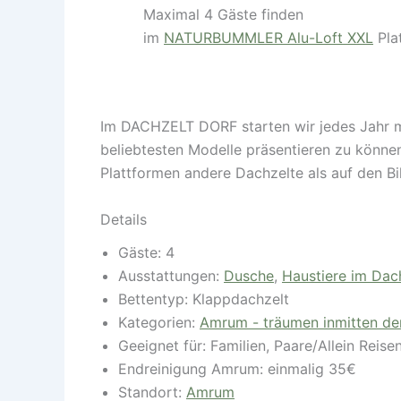
Maximal 4 Gäste finden
im
NATURBUMMLER Alu-Loft XXL
Pla
Im DACHZELT DORF starten wir jedes Jahr m
beliebtesten Modelle präsentieren zu könn
Plattformen andere Dachzelte als auf den Bi
Details
Gäste:
4
Ausstattungen:
Dusche
,
Haustiere im Dach
Bettentyp:
Klappdachzelt
Kategorien:
Amrum - träumen inmitten de
Geeignet für:
Familien
,
Paare/Allein Reise
Endreinigung Amrum:
einmalig 35€
Standort:
Amrum