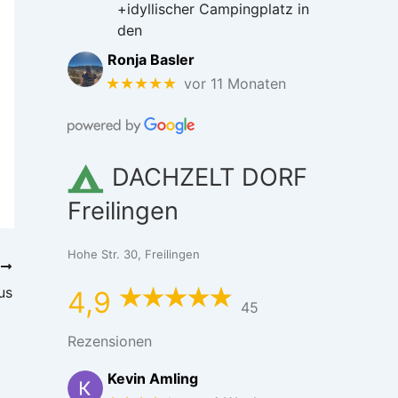
+idyllischer Campingplatz in
den
Ronja Basler
★★★★★
vor 11 Monaten
DACHZELT DORF
Freilingen
Hohe Str. 30, Freilingen
R
us
4,9
45
Rezensionen
Kevin Amling