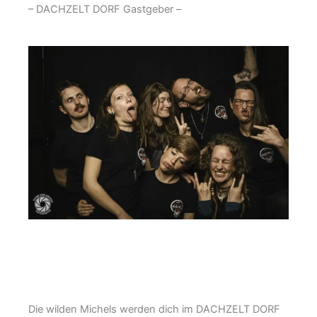
– DACHZELT DORF Gastgeber –
Die wilden Michels werden dich im DACHZELT DORF