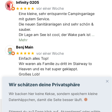
Infinity 0205
★★★★★
vor einer Woche
Eine kleine, sehr entspannte Campinganlage
mit gutem Service.
Die neuen Sanitäranlagen sind sehr schön &
sauber.
Dir Lage am See ist cool, der Wake park ist
…
Mehr
Benj Main
★★★★★
vor einer Woche
Einfach alles Top!
Wir waren als Familie zu dritt im Stairway to
Heaven und es hat super geklappt.
Großes Lob!
Wir schätzen deine Privatsphäre
Wir backen hier keine Kekse, sondern speichern kleine
Datenhäppchen, damit die Seite besser läuft.
Copyright © 2026 DACHZELT DORF
Stimmst du zu? Dann klick auf „Akzeptieren“ oder wähle