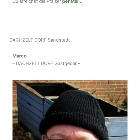
Du erreichst die Pfälzer
per Mail
.
DACHZELT DORF Sandstedt
Marco
– DACHZELT DORF Gastgeber –