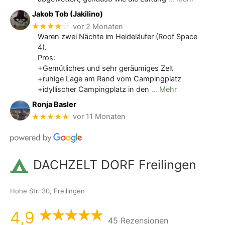
Jakob Tob (Jakilino)
★★★★
☆
vor 2 Monaten
Waren zwei Nächte im Heideläufer (Roof Space
4).
Pros:
+Gemütliches und sehr geräumiges Zelt
+ruhige Lage am Rand vom Campingplatz
+idyllischer Campingplatz in den
… Mehr
Ronja Basler
★★★★★
vor 11 Monaten
DACHZELT DORF Freilingen
Hohe Str. 30, Freilingen
4,9
45 Rezensionen