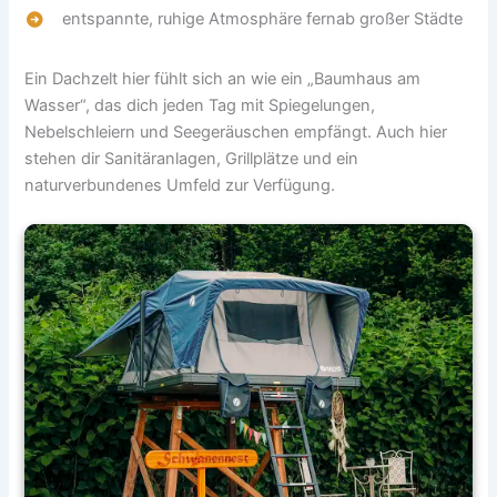
entspannte, ruhige Atmosphäre fernab großer Städte
Ein Dachzelt hier fühlt sich an wie ein „Baumhaus am
Wasser“, das dich jeden Tag mit Spiegelungen,
Nebelschleiern und Seegeräuschen empfängt. Auch hier
stehen dir Sanitäranlagen, Grillplätze und ein
naturverbundenes Umfeld zur Verfügung.