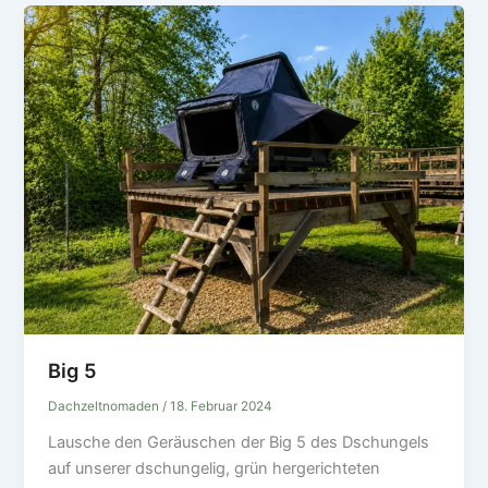
Big 5
Dachzeltnomaden
/
18. Februar 2024
Lausche den Geräuschen der Big 5 des Dschungels
auf unserer dschungelig, grün hergerichteten