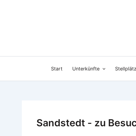
Zum
Inhalt
springen
Start
Unterkünfte
Stellplät
Sandstedt - zu Besu