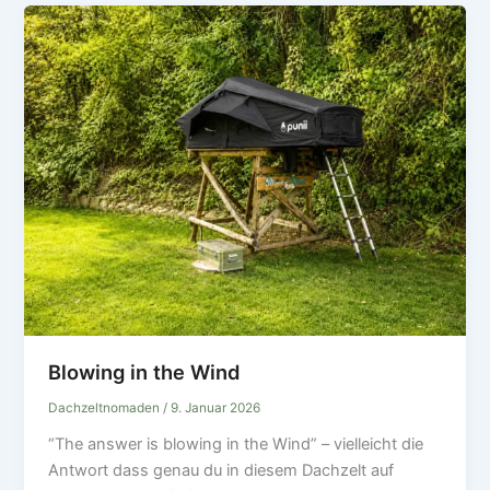
Blowing in the Wind
Dachzeltnomaden
/
9. Januar 2026
“The answer is blowing in the Wind” – vielleicht die
Antwort dass genau du in diesem Dachzelt auf