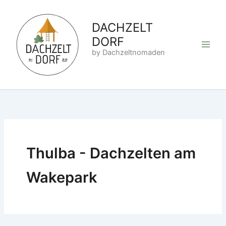
Zum
Inhalt
DACHZELT
springen
DORF
by Dachzeltnomaden
Thulba - Dachzelten am
Wakepark