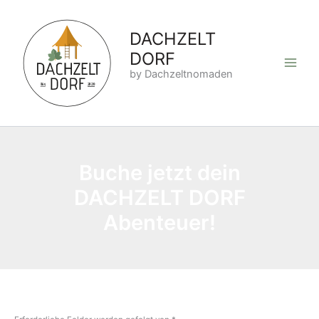
Zum
Inhalt
DACHZELT
springen
DORF
by Dachzeltnomaden
Buche jetzt dein
DACHZELT DORF
Abenteuer!