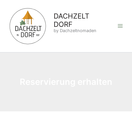
Zum
Inhalt
DACHZELT
springen
DORF
by Dachzeltnomaden
Reservierung erhalten