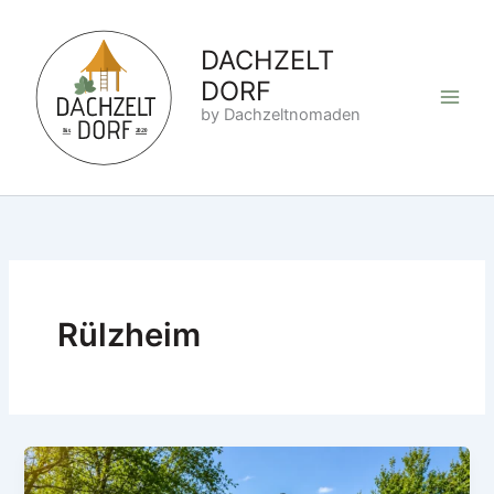
Zum
Inhalt
DACHZELT
springen
DORF
by Dachzeltnomaden
Rülzheim