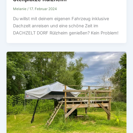
Melanie
/
17. Februar 2024
Du willst mit deinem eigenen Fahrzeug inklusive
Dachzelt anreisen und eine schöne Zeit im
DACHZELT DORF Rülzheim genießen? Kein Problem!