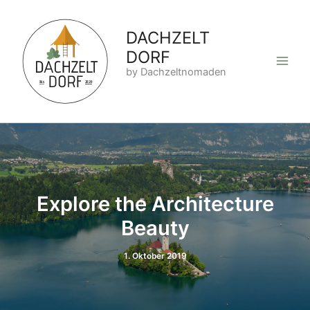
Zum
Inhalt
DACHZELT
springen
DORF
by Dachzeltnomaden
Explore the Architecture
Beauty
1. Oktober 2019