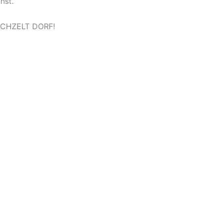
nst.
DACHZELT DORF!