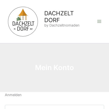
Zum
Erforderlich
Erforderlich
Inhalt
DACHZELT
springen
DORF
by Dachzeltnomaden
Mein Konto
Anmelden