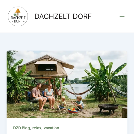
Zum
Inhalt
DACHZELT DORF
springen
,
,
DZD Blog
relax
vacation