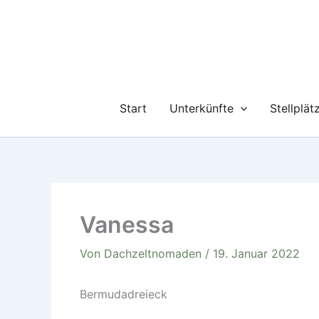
Zum
Inhalt
springen
Start
Unterkünfte
Stellplät
Vanessa
Von
Dachzeltnomaden
/
19. Januar 2022
Bermudadreieck