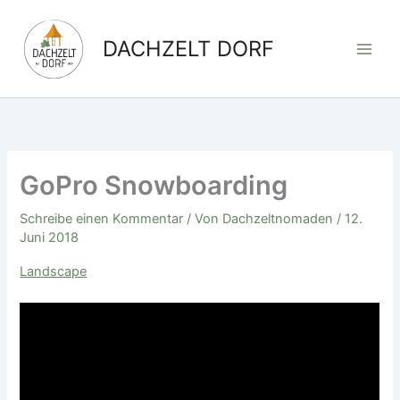
Zum
Inhalt
DACHZELT DORF
springen
GoPro Snowboarding
Schreibe einen Kommentar
/ Von
Dachzeltnomaden
/
12.
Juni 2018
Landscape