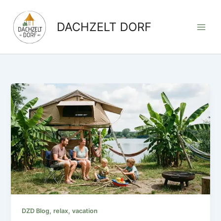
Zum
Inhalt
DACHZELT DORF
springen
,
,
DZD Blog
relax
vacation