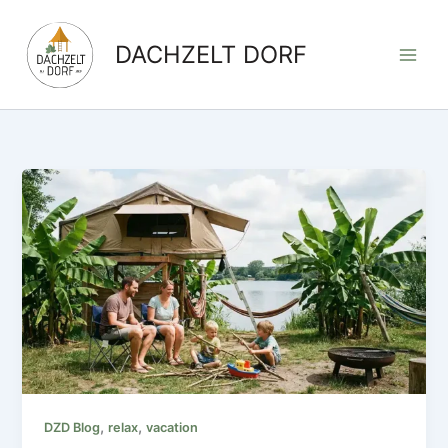
Zum
Inhalt
DACHZELT DORF
springen
,
,
DZD Blog
relax
vacation