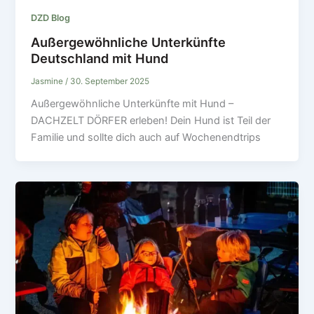
DZD Blog
Außergewöhnliche Unterkünfte
Deutschland mit Hund
Jasmine
/
30. September 2025
Außergewöhnliche Unterkünfte mit Hund –
DACHZELT DÖRFER erleben! Dein Hund ist Teil der
Familie und sollte dich auch auf Wochenendtrips