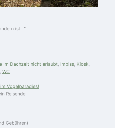
andern ist…“
e im Dachzelt nicht erlaubt
,
Imbiss
,
Kiosk
,
,
WC
n im Vogelparadies!
ein Reisende
nd Gebühren)