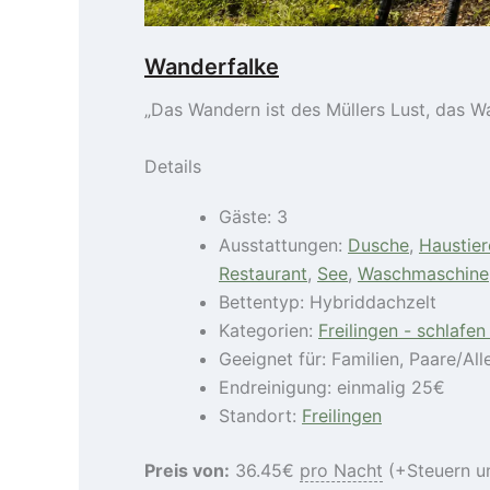
Wanderfalke
„Das Wandern ist des Müllers Lust, das W
Details
Gäste:
3
Ausstattungen:
Dusche
,
Haustier
Restaurant
,
See
,
Waschmaschine
Bettentyp:
Hybriddachzelt
Kategorien:
Freilingen - schlafe
Geeignet für:
Familien
,
Paare/All
Endreinigung:
einmalig 25€
Standort:
Freilingen
Preis von:
36.45
€
pro Nacht
(+Steuern u