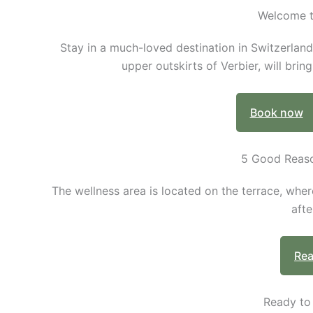
Welcome 
Stay in a much-loved destination in Switzerland
upper outskirts of Verbier, will bri
Book now
5 Good Reas
The wellness area is located on the terrace, wher
afte
Rea
Ready to