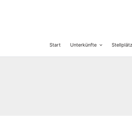
Zum
Inhalt
springen
Start
Unterkünfte
Stellplät