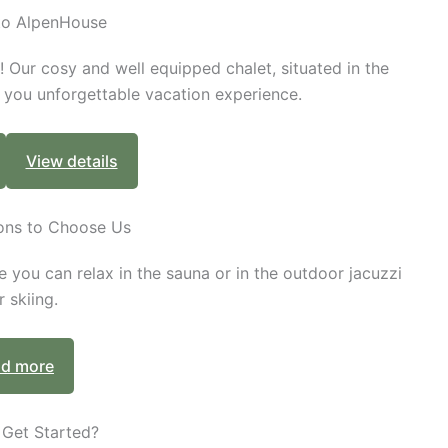
to AlpenHouse
! Our cosy and well equipped chalet, situated in the
ng you unforgettable vacation experience.
View details
ons to Choose Us
e you can relax in the sauna or in the outdoor jacuzzi
r skiing.
d more
 Get Started?