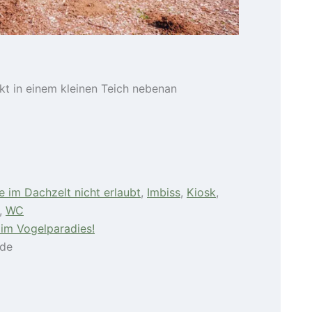
kt in einem kleinen Teich nebenan
e im Dachzelt nicht erlaubt
,
Imbiss
,
Kiosk
,
,
WC
n im Vogelparadies!
nde